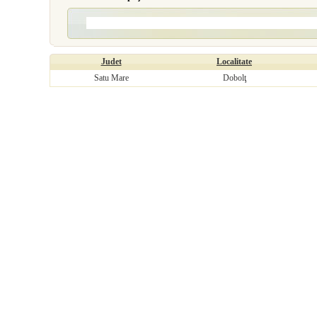
Judet
Localitate
Satu Mare
Dobolţ