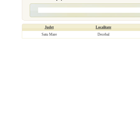
Judet
Localitate
Satu Mare
Decebal