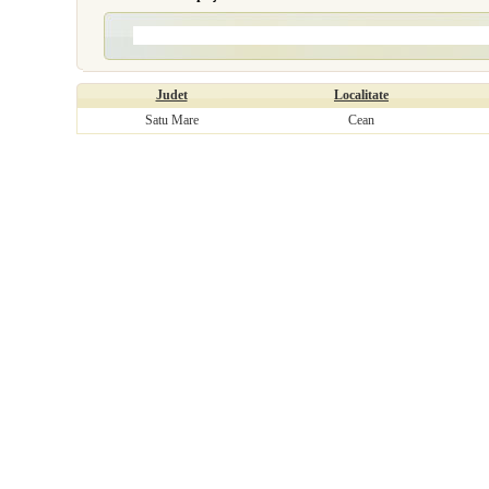
Judet
Localitate
Satu Mare
Cean