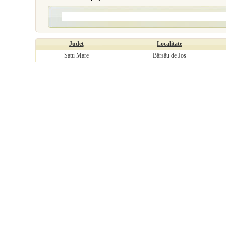
Judet
Localitate
Satu Mare
Bârsău de Jos