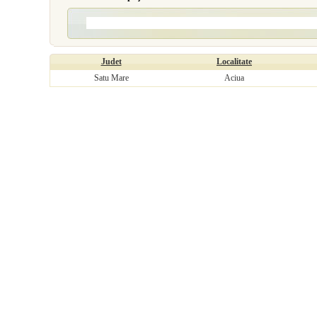
Judet
Localitate
Satu Mare
Aciua