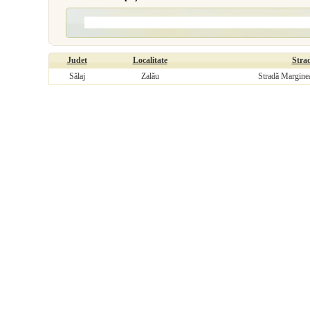
Judet
Localitate
Stra
Sălaj
Zalău
Stradă Margine