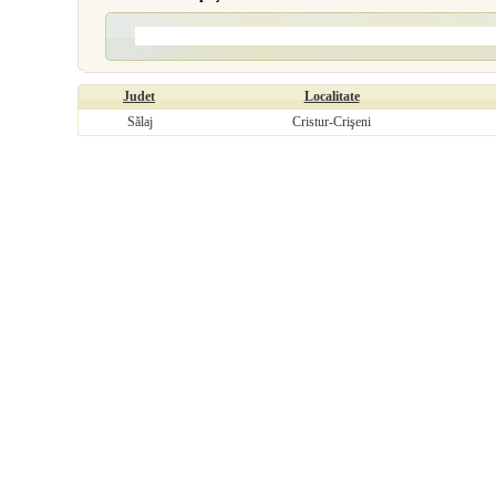
Judet
Localitate
Sălaj
Cristur-Crişeni