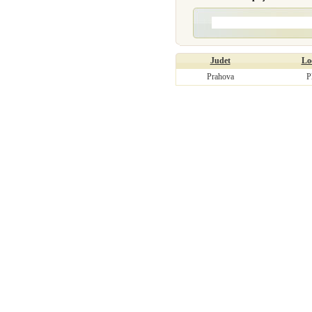
Judet
Loc
Prahova
P