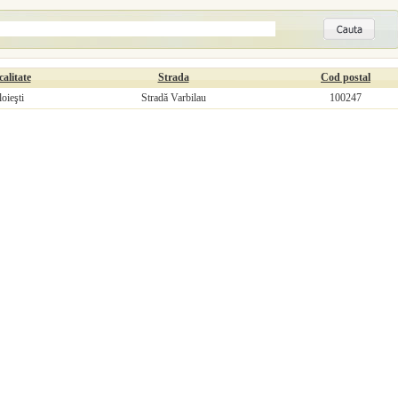
alitate
Strada
Cod postal
loieşti
Stradă Varbilau
100247