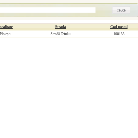
ocalitate
Strada
Cod postal
Ploieşti
Stradă Teiului
100188