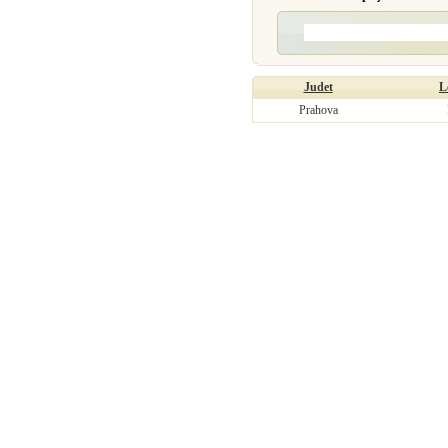
Judet
L
Prahova