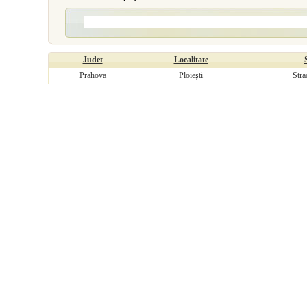
Judet
Localitate
Prahova
Ploieşti
Stra