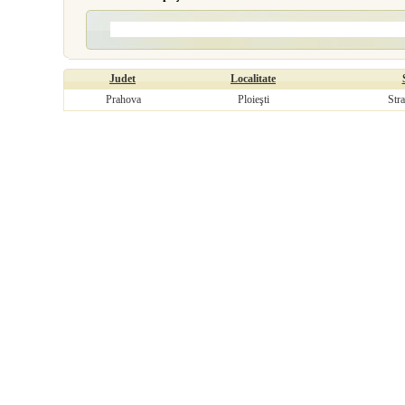
Judet
Localitate
Prahova
Ploieşti
Str