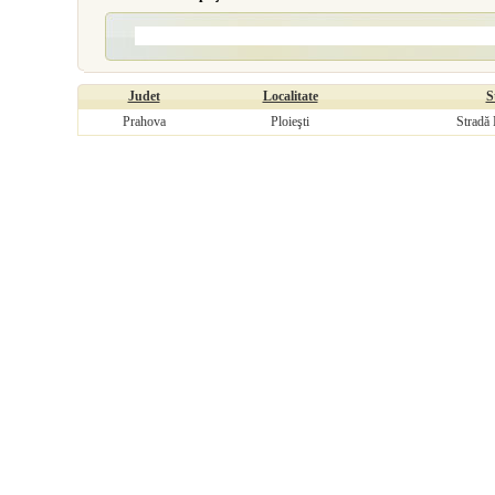
Judet
Localitate
S
Prahova
Ploieşti
Stradă 