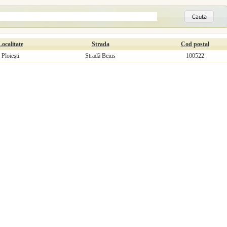
Localitate
Strada
Cod postal
Ploieşti
Stradă Beius
100522