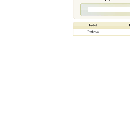
Judet
Prahova