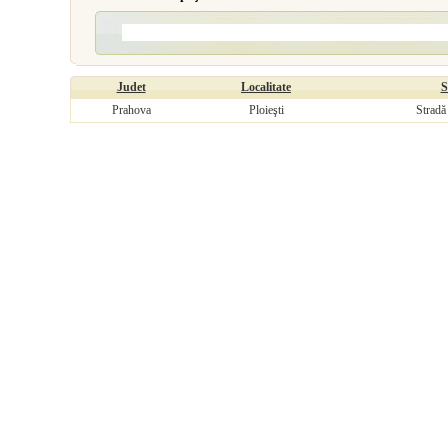
Judet
Localitate
S
Prahova
Ploieşti
Stradă