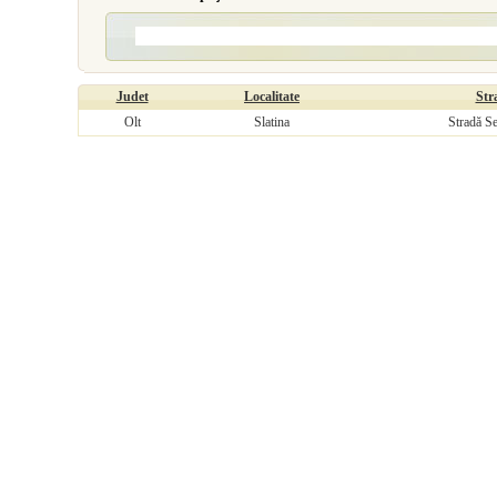
Judet
Localitate
Str
Olt
Slatina
Stradă S