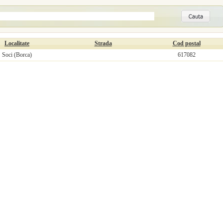
Localitate
Strada
Cod postal
Soci (Borca)
617082