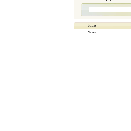
Judet
Neamţ