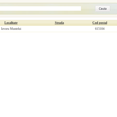
Localitate
Strada
Cod postal
Izvoru Muntelui
615104