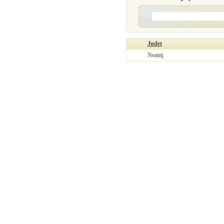
Judet
Neamţ