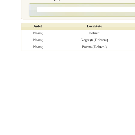
Judet
Localitate
Neamţ
Dobreni
Neamţ
Negreşti (Dobreni)
Neamţ
Poiana (Dobreni)