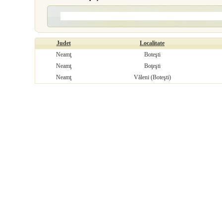
Judet
Localitate
Neamţ
Boteşti
Neamţ
Boţeşti
Neamţ
Văleni (Boteşti)