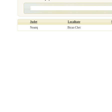
Judet
Localitate
Neamţ
Bicaz-Chei