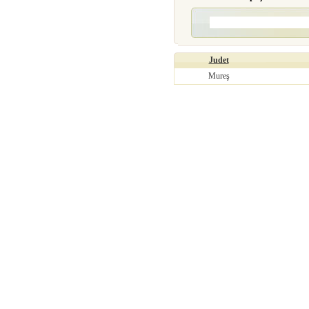
Judet
Mureş