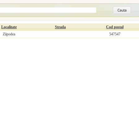
Localitate
Strada
Cod postal
Zăpodea
547547