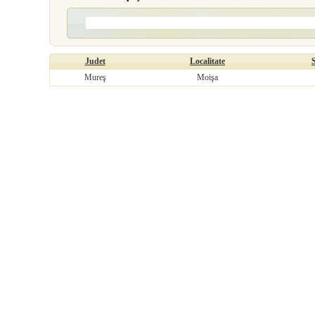
Judet
Localitate
Mureş
Moişa