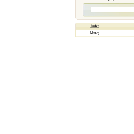
Judet
Mureş