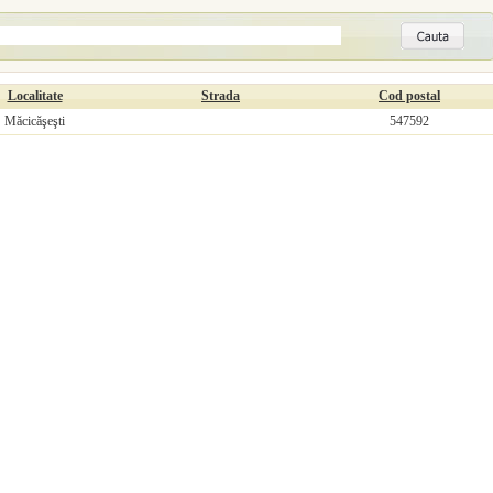
Localitate
Strada
Cod postal
Măcicăşeşti
547592