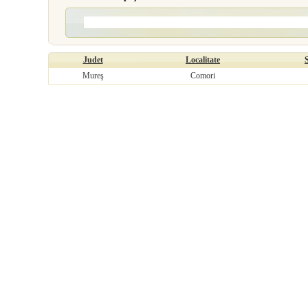
Judet
Localitate
Mureş
Comori