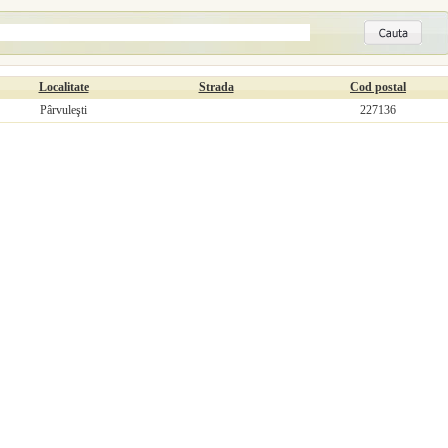
Localitate
Strada
Cod postal
Pârvuleşti
227136