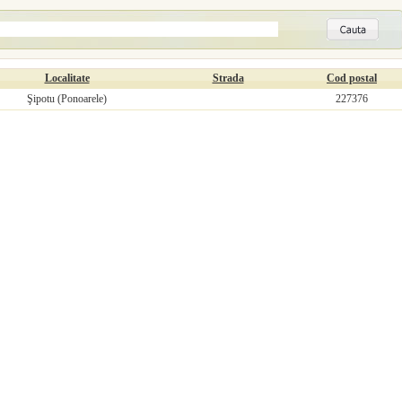
Localitate
Strada
Cod postal
Şipotu (Ponoarele)
227376