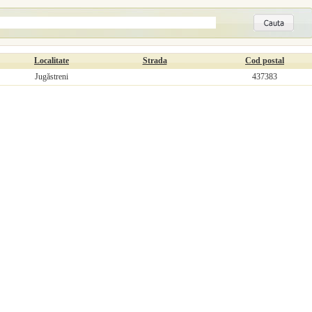
Localitate
Strada
Cod postal
Jugăstreni
437383