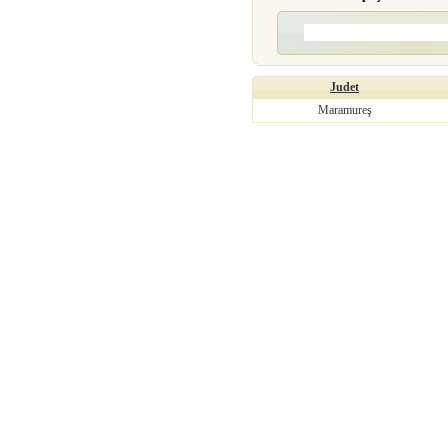
Judet
Maramureş