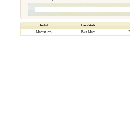
Judet
Localitate
Maramureş
Baia Mare
P