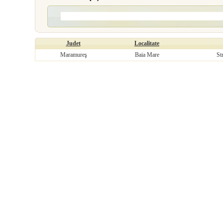
Judet
Localitate
Maramureş
Baia Mare
St