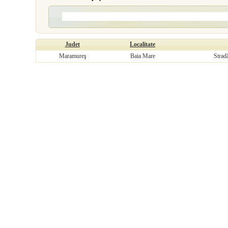
Judet
Localitate
Maramureş
Baia Mare
Strad