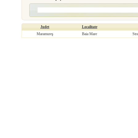
Judet
Localitate
Maramureş
Baia Mare
Str