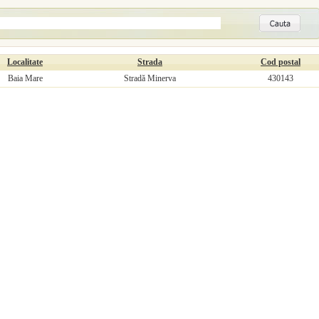
Localitate
Strada
Cod postal
Baia Mare
Stradă Minerva
430143