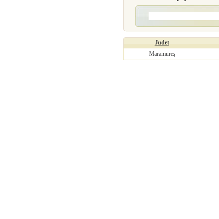
Judet
Maramureş