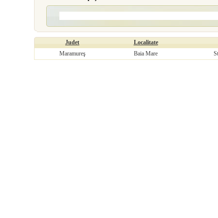
Judet
Localitate
Maramureş
Baia Mare
S