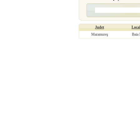
Judet
Local
Maramureş
Baia