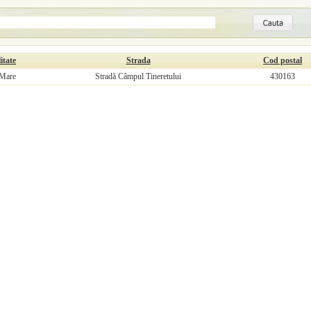
itate
Strada
Cod postal
 Mare
Stradă Câmpul Tineretului
430163