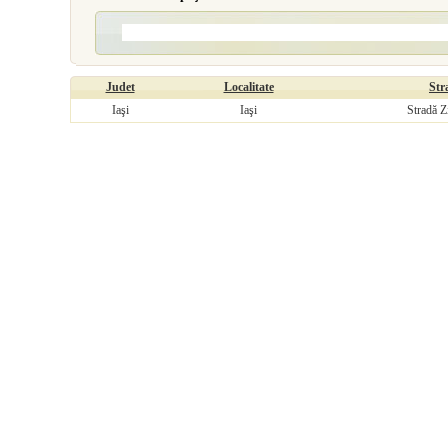
Judet
Localitate
Str
Iaşi
Iaşi
Stradă Z