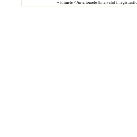
« Primele
< Anterioarele
[Intervalul inregistraril