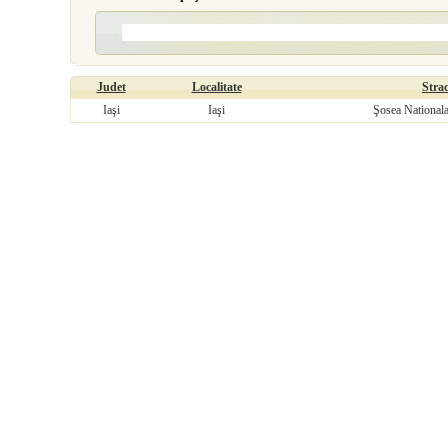
Judet
Localitate
Stra
Iaşi
Iaşi
Şosea Nationala