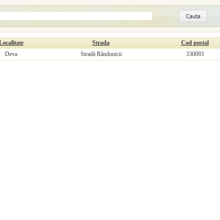
Localitate
Strada
Cod postal
Deva
Stradă Rândunicii
330093