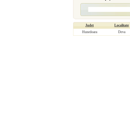
Judet
Localitate
Hunedoara
Deva