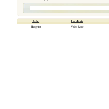
Judet
Localitate
Harghita
Valea Rece