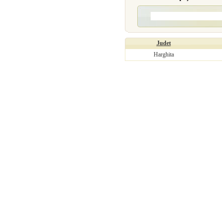
Judet
Harghita