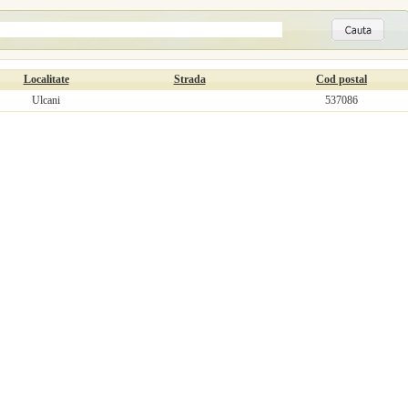
Localitate
Strada
Cod postal
Ulcani
537086