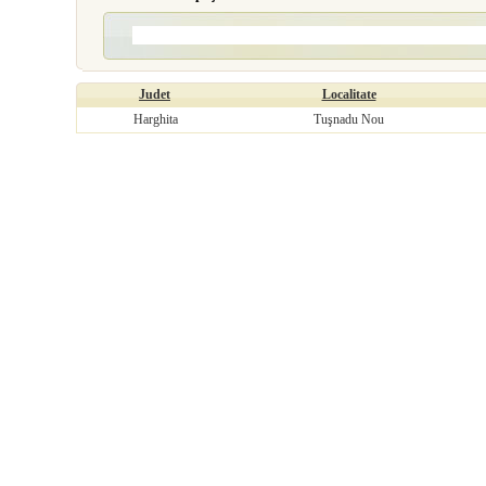
Judet
Localitate
Harghita
Tuşnadu Nou