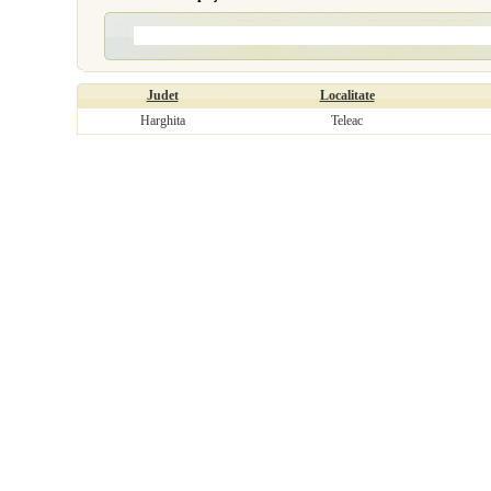
Judet
Localitate
Harghita
Teleac