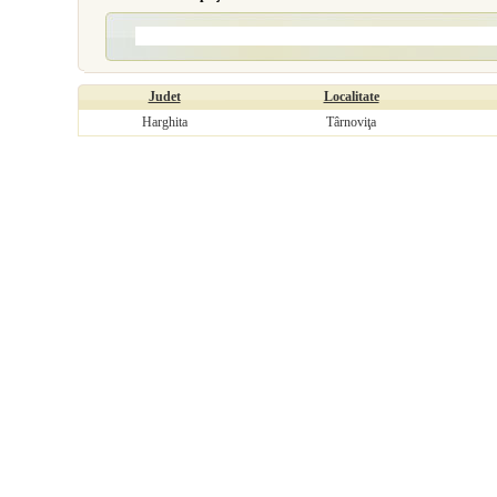
Judet
Localitate
Harghita
Târnoviţa