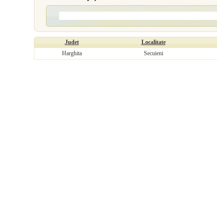
Judet
Localitate
Harghita
Secuieni