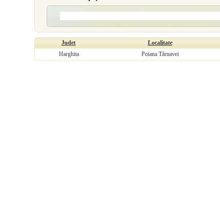
Judet
Localitate
Harghita
Poiana Târnavei