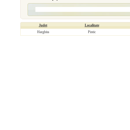
Judet
Localitate
Harghita
Pintic