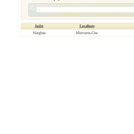
Judet
Localitate
Harghita
Miercurea-Ciuc