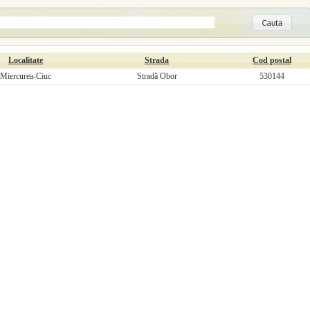
Localitate
Strada
Cod postal
Miercurea-Ciuc
Stradă Obor
530144