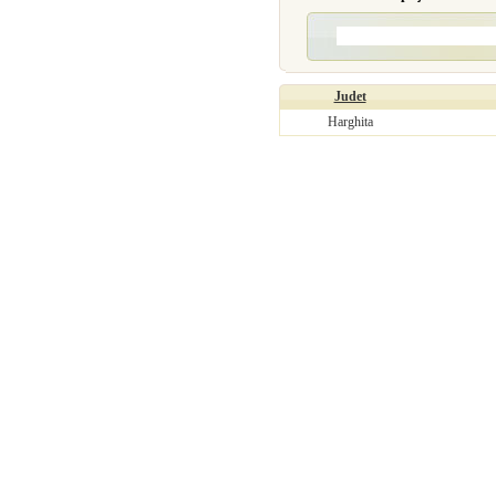
Judet
Harghita