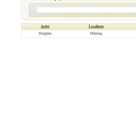
Judet
Localitate
Harghita
Mărtiniş